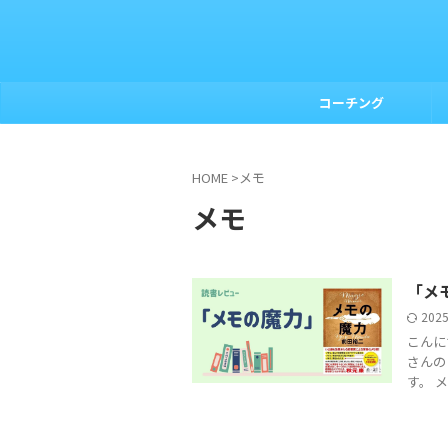
コーチング
HOME
>
メモ
メモ
「メ
202
こんに
さんの
す。 