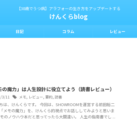
【38歳でうつ病】アラフォーの生き方をアップデートする
けんくらblog
日記
コラム
レビュー
モの魔力」は人生設計に役立てよう（読書レビュー）
5/3/11
メモ
,
レビュー
,
要約
,
読書
ちは、けんくらです。 今回は、SHOWROOMを運営する前田裕二
「メモの魔力」を、けんくら的視点でお話ししてみようと思いま
メモのノウハウ本だと思ってったら大間違い。 人生の指南書でし ...