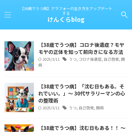
【38歳でうつ病】アラフォーの生き方をアップデート
する
けんくらblog
【38歳でうつ病】コロナ後遺症？モヤ
モヤの正体を知って前向きになる方法
2025/3/11
うつ
,
コロナ後遺症
,
自己啓発
,
闘
病
【38歳でうつ病】「沈む日もある。そ
れでいい。」〜 30代サラリーマンの心
の整理術
2025/3/11
うつ
,
自己啓発
,
闘病
【38歳でうつ病】沈む日もある！！ ～