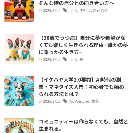
そんな時の自分との向き合い方～
2025/3/11
うつ
,
沈む日
,
自己啓発
【38歳でうつ病】自分に夢や希望がな
くても楽しく生きられる理由 ~誰かの夢
に乗っかる生き方~
2025/3/11
うつ
,
夢
【イケハヤ大学2.0要約】AI時代の副
業・マネタイズ入門：初心者でも始め
られる方法とは？
2025/3/11
AI
,
Youtube
,
要約
コミュニティーは作らなくても、自然と
生まれる。